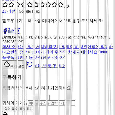
5.0
21 리뷰
·
Google Maps
팔로우하기 위해 소셜 미디어에서 우리를 팔로우하세요
:
DrillDown s.r.l.
Viale Isonzo, 8, 20135 - Milano (MI)
VAT
:
C.F./P.I.
12392590969
회사 소개
개인정보처리방침
쿠키 정책
이용 약관
어떻게 작동하
나요
반품 정책
파트너가 되어 우리와 함께 판매하세요
Tuduu
플랫폼 일반 이용약관(전문 사용자)
철회, 반품 및 취소
쿠키 설정
구독하기
독점 혜택에 액세스하려면 가입하세요
귀하의 이메일
할인 잠금 해제하기