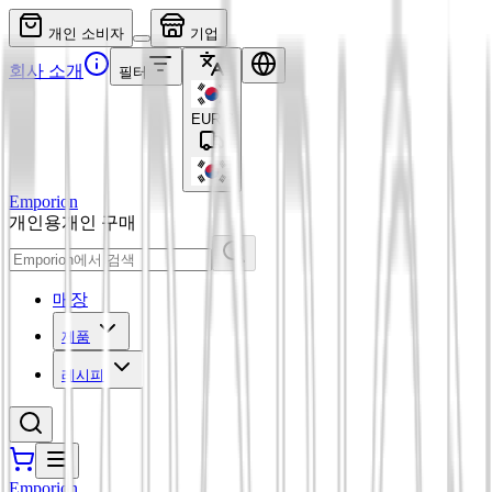
개인 소비자
기업
회사 소개
필터
EUR
€
Emporion
개인용
개인 구매
매장
제품
레시피
Emporion