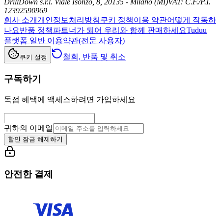
DrillDown s.r.l.
Viale Isonzo, 8, 20135 - Milano (MI)
VAT
:
C.F./P.I.
12392590969
회사 소개
개인정보처리방침
쿠키 정책
이용 약관
어떻게 작동하
나요
반품 정책
파트너가 되어 우리와 함께 판매하세요
Tuduu
플랫폼 일반 이용약관(전문 사용자)
철회, 반품 및 취소
쿠키 설정
구독하기
독점 혜택에 액세스하려면 가입하세요
귀하의 이메일
할인 잠금 해제하기
안전한 결제