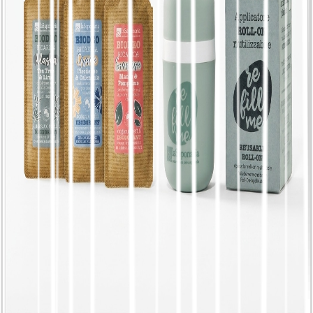
Himalaya, 상쾌함
€
21.90
리필 가능한 천연 데오드란트 | 2가지 향과 어플
리케이터 - La Saponaria, 롤온 + 리필 또는 리
필 전용 리필, 향수 Alaska
€
5.10
천연 유기농 립 펜슬 | 3가지 색상: 카라멜, 포
도, 블랙베리 - La Saponaria, 우바 색상
€
6.90
리필 가능한 천연 데오드란트 | 2가지 향과 어플
리케이터 - La Saponaria, 롤온 + 리필 또는 리
필 롤온 + 리필, 향수선라이즈
€
14.55