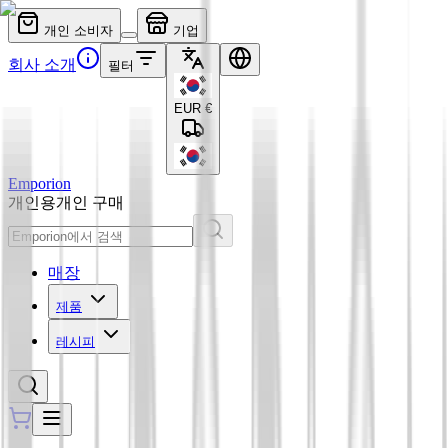
개인 소비자
기업
회사 소개
필터
EUR
€
Emporion
개인용
개인 구매
매장
제품
레시피