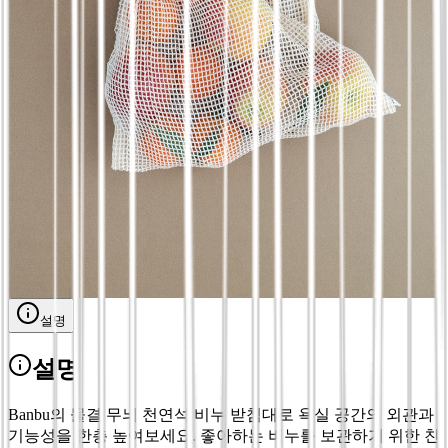
€
13.40
100% 천연 대나무 주걱 세트 x3 - Mangrovia
€
6.90
인증 실리콘 주방 도구 세트 - Mangrovia
€
9.90
세탁 가능한 과일과 채소용 주머니 - 유기농 면
- R5 Living
€
3.90
설명
설명
Banbu의 물결 무늬 천연석 비누 받침대로 욕실 공간의 외관과
기능성을 한층 높여보세요. 좋아하는 비누를 보관하기 위한 친