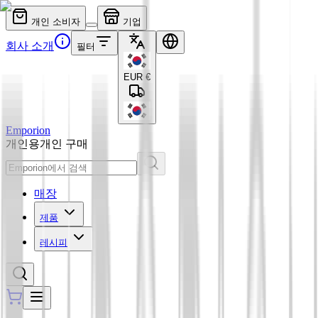
개인 소비자
기업
회사 소개
필터
EUR
€
Emporion
개인용
개인 구매
매장
제품
레시피