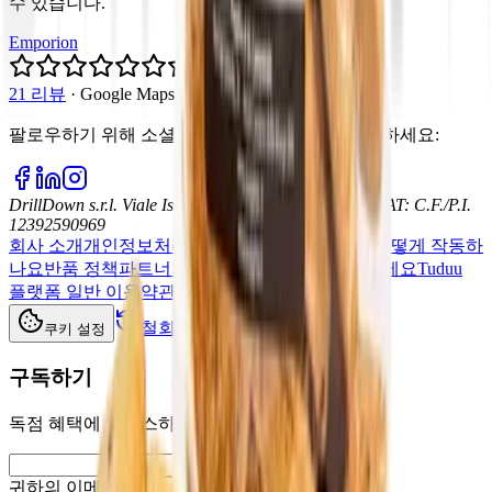
수 있습니다.
Emporion
5.0
21 리뷰
·
Google Maps
팔로우하기 위해 소셜 미디어에서 우리를 팔로우하세요
:
DrillDown s.r.l.
Viale Isonzo, 8, 20135 - Milano (MI)
VAT
:
C.F./P.I.
12392590969
회사 소개
개인정보처리방침
쿠키 정책
이용 약관
어떻게 작동하
나요
반품 정책
파트너가 되어 우리와 함께 판매하세요
Tuduu
플랫폼 일반 이용약관(전문 사용자)
철회, 반품 및 취소
쿠키 설정
구독하기
독점 혜택에 액세스하려면 가입하세요
귀하의 이메일