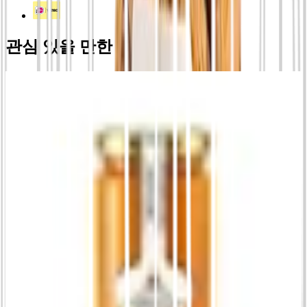
관심 있을 만한 상품
대용량 엑스트라 잼 박스 - 한 박스에 담긴 진짜
풀리아의 맛
€
29.90
진한 사워 체리 잼 320g
€
6.50
320 g 엑스트라 무화과 잼
€
5.00
딸기 엑스트라 잼 320g
€
5.00