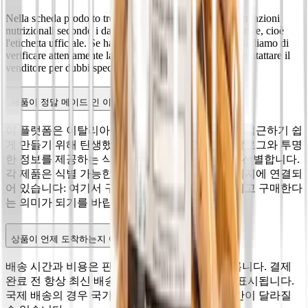
Nella scheda prodotto trovi ingredienti, allergeni e informazioni
nutrizionali secondo i dati forniti dal venditore o produttore, cioè
l'etichetta ufficiale. Se hai allergie o intolleranze, ti consigliamo di
verificare attentamente la scheda prima dell'acquisto e contattare il
venditore per dubbi specifici.
제품이 정말 메이드 인 이탈리아이며 정품인가요?
이 플랫폼은 이탈리아산 식품의 가치를 높이고 더 접근하기 쉽
게 만들기 위해 탄생했습니다. 우리는 일관된 카탈로그와 투명
한 정보를 제공하는 식품 전자상거래 판매자들을 선별합니다.
각 제품은 식별 가능한 판매자와 상세한 정보 페이지에 연결되
어 있습니다: 여기서 구매한다는 것은 신뢰를 가지고 구매한다
는 의미가 되기를 바랍니다.
상품이 언제 도착하는지 어떻게 알 수 있나요?
배송 시간과 비용은 판매자와 배송지에 따라 다릅니다. 결제
완료 전 항상 최신 배송 예상 시간이 체크아웃에 표시됩니다.
국제 배송의 경우 국가와 택배사에 따라 배송 기간이 달라질