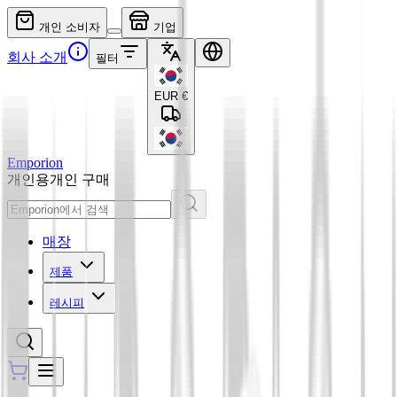
개인 소비자
기업
회사 소개
필터
EUR
€
Emporion
개인용
개인 구매
매장
제품
레시피