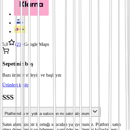
5,0
(
21
)
·
Google Maps
Sepetiniz boş
Bazı ürünler ekleyin ve başlayın
Ürünleri keşfet
SSS
Platformdan mı yoksa satıcıdan mı satın alıyorum?
Satın alımınızı bir iş ortağı satıcıdan yapıyorsunuz. Platform satın
alma deneyimini ve ödemeyi, yani ödeme işlemini kolaylaştırır;