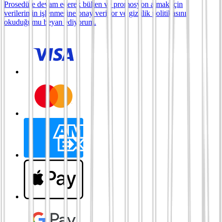
Prosedüre devam ederek bülten ve promosyon almak için
verilerimin işlenmesine onay veriyor ve gizlilik politikasını
okuduğumu beyan ediyorum.