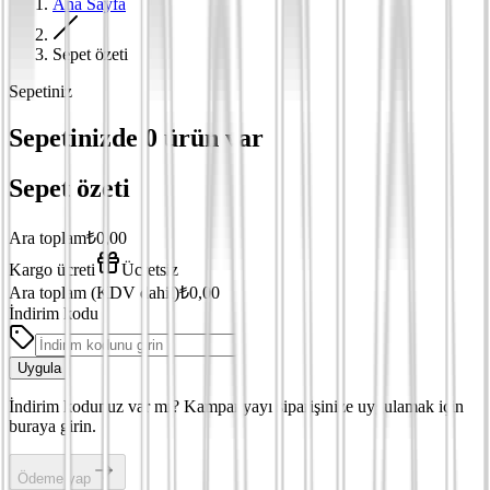
Ana Sayfa
Sepet özeti
Sepetiniz
Sepetinizde
0
ürün var
Sepet özeti
Ara toplam
₺0,00
Kargo ücreti
Ücretsiz
Ara toplam
(KDV dahil)
₺0,00
İndirim kodu
Uygula
İndirim kodunuz var mı? Kampanyayı siparişinize uygulamak için
buraya girin.
Ödeme yap