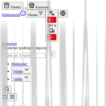
Tüketici
Kurumsal
Hakkımızda
Filtreler
TRY
₺
Emporion
Tüketiciler için
Kişisel alışverişler
Mağazalar
Ürünler
Tarifler