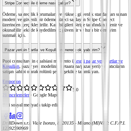
Stripe Connect ile ödeme nasıl çalışır?
Ödeme, sahtecilik korumaları ve yüksek güvenlik standartları sunan
modern ve güvenli bir ödeme süreci sağlayan Stripe Connect
üzerinden gerçekleştirilir. Kart bilgileri Stripe tarafından işlenir ve
okunabilir şekilde kaydedilmez; güvenilir ve hızlı bir deneyim
sunmak için.
Pazar yerinin Şartlar ve Koşullarını nerede okuyabilirim?
Puoi consultare in qualsiasi momento i
Resmi pazar yeri Şartlar ve
Koşulları
, pazar yeri modelini (metaarama/pazar yeri) ve satıcıların
satışın sahibi olarak rolünü şeffaf şekilde tanımlayan.
Emporion
5,0
21 incelemeler
·
Google Maps
Bizi sosyal medyada takip edin
:
DrillDown s.r.l.
Viale Isonzo, 8, 20135 - Milano (MI)
VAT
:
C.F./P.I.
12392590969