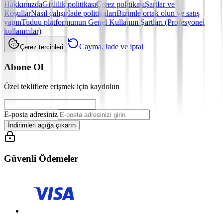
Hakkımızda
Gizlilik politikası
Çerez politikası
Şartlar ve
Koşullar
Nasıl çalışır
İade politikaları
Bizimle ortak olun ve satış
yapın
Tuduu platformunun Genel Kullanım Şartları (Profesyonel
kullanıcılar)
Cayma, iade ve iptal
Çerez tercihleri
Abone Ol
Özel tekliflere erişmek için kaydolun
E-posta adresiniz
İndirimleri açığa çıkarın
Güvenli Ödemeler