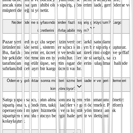
ancak satıcı satışın sahibi olup sipariş, gönderim, iade, geri ödeme ve
müşteri desteğini yönetir.
Neden ödeme sayfasında birden fazla sipariş görüyorum? Kargo
ücretlerini sıfırlayabilir miyim?
Pazar yeri neden çoklu sepete izin veriyor: farklı satıcıların
ürünlerini eklerseniz, sistem her satıcı için ayrı bir sipariş oluşturur.
Bu, farklı gönderimler, ücretler ve teslimat sürelerini doğru ve şeffaf
bir şekilde yönetmenin en iyi yoludur. Her bir siparişin, satıcı
tarafından öngörülmüşse, sepetin asgari değerine ulaşılması halinde
sıfırlanabilecek ayrı bir kargo ücreti vardır.
Ödeme yapıldıktan sonra müşteri hizmetleri, iadeler ve geri ödemeleri
kim yönetiyor?
Satışı yapan satıcı, satın alma sonrası işlemlerin tamamını yönetir:
sipariş onayı, gönderim, takip, iadeler ve geri ödemeler. Platform
operasyonel müşteri hizmetleri veya lojistik yönetmez, ancak
siparişten sorumlu satıcıyı belirgin hale getirir ve iletişimi
kolaylaştırır.