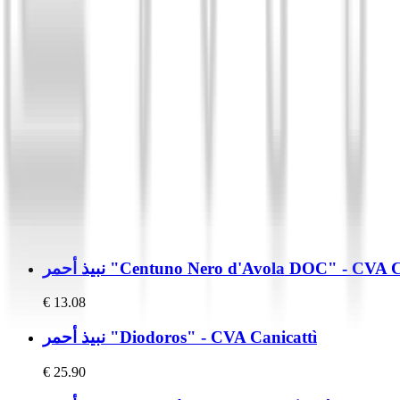
 "Centuno Nero d'Avola DOC" - CVA Canicattì
€
13.08
نبيذ أحمر "Diodoros" - CVA Canicattì
€
25.90