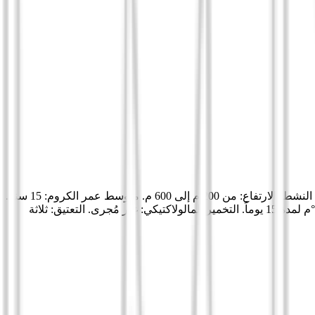
أبيض. الصنف: غريلو. منطقة الإنتاج: داخل ريف أغريجنتو. نوع التربة: تربة طميية رملية، متوسطة القوام مع تفاعل قلوي بسبب الحجر الجيري النشط. الارتفاع: من 200 م إلى 600 م. متوسط عمر الكروم: 15 سنة.
نظام التربية: غالباً على تعريشات خلفية، مع نظام كورّدون متجدد. الحصاد: سبتمبر. التخمير: في خزان فولاذي بدرجة حرارة مضبوطة عند 16 °م لمدة 15 يوماً. التخمير المالولاكتيكي: غير مُجرى. التعتيق: ثلاثة