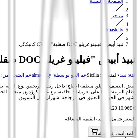
الصفحة الرئيسية
متاجر
almasicily
نبيذ أبيض "فيلينو غريلو DOC صقلية" - CVA كانيكاتّي
نبيذ أبيض "فيلينو غريلو DOC صقلية" - CVA كانيكاتّي
فئة
:
نبيذ
•
المنطقة
:
Sicilia
•
تم البيع بواسطة:
almasicily
•
تم الشحن من:
أشهر في الخزان. التعتيق في الزجاجة: شهران قبل التسويق.
€ 14.20
€ 10.96
السعر شامل ضريبة القيمة المضافة
أضف
أضف إلى السلة