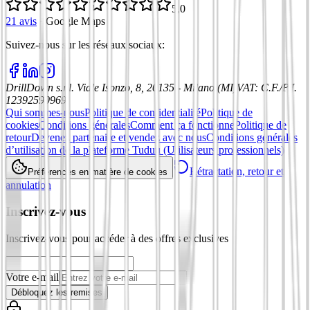
5,0
21 avis
·
Google Maps
Suivez-nous sur les réseaux sociaux
:
DrillDown s.r.l.
Viale Isonzo, 8, 20135 - Milano (MI)
VAT
:
C.F./P.I.
12392590969
Qui sommes-nous
Politique de confidentialité
Politique de
cookies
Conditions générales
Comment ça fonctionne
Politique de
retour
Devenez partenaire et vendez avec nous
Conditions générales
d’utilisation de la plateforme Tuduu (Utilisateurs professionnels)
Rétractation, retour et
Préférences en matière de cookies
annulation
Inscrivez-vous
Inscrivez-vous pour accéder à des offres exclusives
Votre e-mail
Débloquez les remises