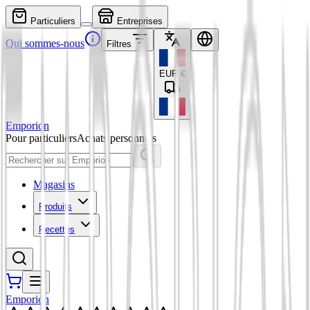
Particuliers
Entreprises
Qui sommes-nous
Filtres
EUR
€
Emporion
Pour particuliers
Achats personnels
Magasins
Produits
Recettes
Emporion