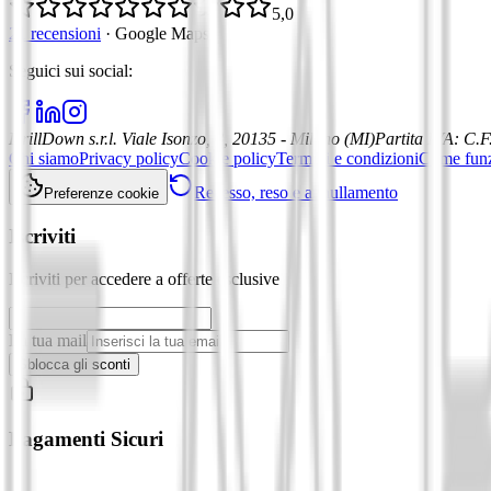
5,0
21 recensioni
·
Google Maps
Seguici sui social
:
DrillDown s.r.l.
Viale Isonzo, 8, 20135 - Milano (MI)
Partita IVA
:
C.F
Chi siamo
Privacy policy
Cookie policy
Termini e condizioni
Come fun
Recesso, reso e annullamento
Preferenze cookie
Iscriviti
Iscriviti per accedere a offerte esclusive
La tua mail
Sblocca gli sconti
Pagamenti Sicuri