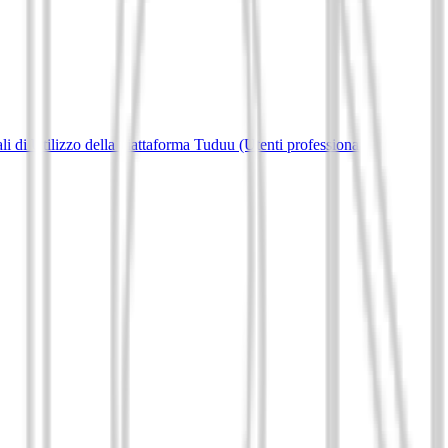
i di Utilizzo della piattaforma Tuduu (Utenti professionali)