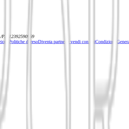
./P.I. 12392590969
ziona
Politiche di reso
Diventa partner e vendi con noi
Condizioni General