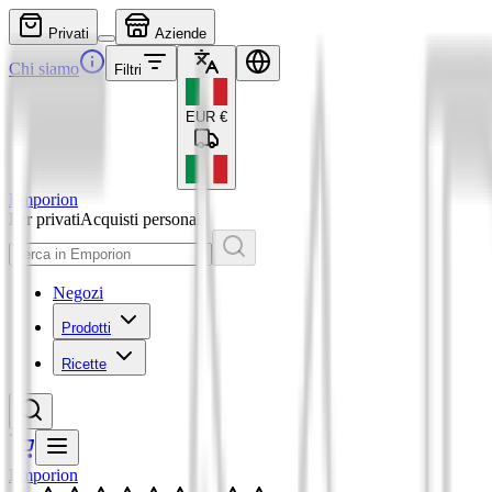
Privati
Aziende
Chi siamo
Filtri
EUR
€
Emporion
Per privati
Acquisti personali
Negozi
Prodotti
Ricette
Emporion