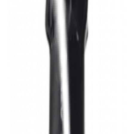
 - Il Poggiolo
ghetti & Mandolino