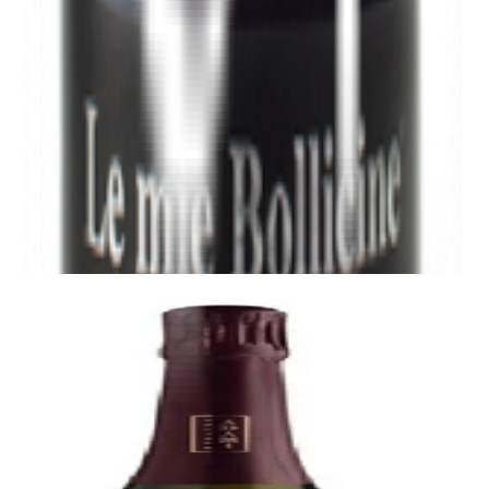
ay
- Colutta