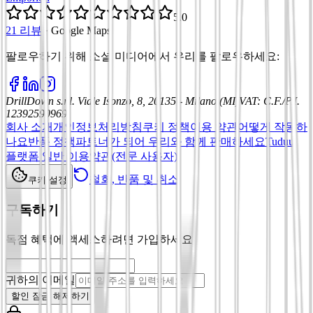
5.0
21 리뷰
·
Google Maps
팔로우하기 위해 소셜 미디어에서 우리를 팔로우하세요
:
DrillDown s.r.l.
Viale Isonzo, 8, 20135 - Milano (MI)
VAT
:
C.F./P.I.
12392590969
회사 소개
개인정보처리방침
쿠키 정책
이용 약관
어떻게 작동하
나요
반품 정책
파트너가 되어 우리와 함께 판매하세요
Tuduu
플랫폼 일반 이용약관(전문 사용자)
철회, 반품 및 취소
쿠키 설정
구독하기
독점 혜택에 액세스하려면 가입하세요
귀하의 이메일
할인 잠금 해제하기