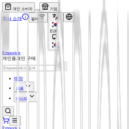
개인 소비자
기업
회사 소개
필터
EUR
€
Emporion
개인용
개인 구매
매장
제품
레시피
Emporion