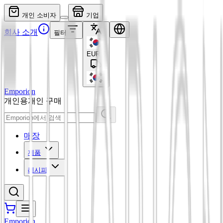
개인 소비자
기업
회사 소개
필터
EUR
€
Emporion
개인용
개인 구매
매장
제품
레시피
Emporion