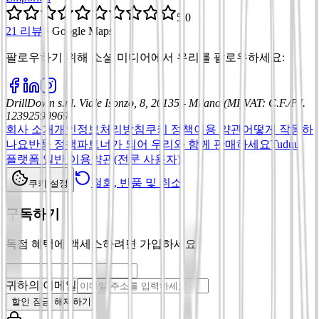
5.0
21 리뷰
·
Google Maps
팔로우하기 위해 소셜 미디어에서 우리를 팔로우하세요
:
DrillDown s.r.l.
Viale Isonzo, 8, 20135 - Milano (MI)
VAT
:
C.F./P.I.
12392590969
회사 소개
개인정보처리방침
쿠키 정책
이용 약관
어떻게 작동하
나요
반품 정책
파트너가 되어 우리와 함께 판매하세요
Tuduu
플랫폼 일반 이용약관(전문 사용자)
철회, 반품 및 취소
쿠키 설정
구독하기
독점 혜택에 액세스하려면 가입하세요
귀하의 이메일
할인 잠금 해제하기