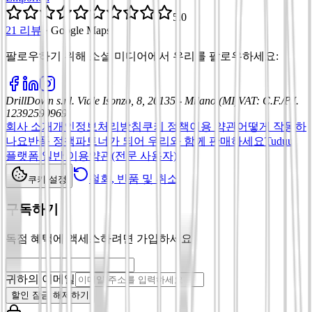
5.0
21 리뷰
·
Google Maps
팔로우하기 위해 소셜 미디어에서 우리를 팔로우하세요
:
DrillDown s.r.l.
Viale Isonzo, 8, 20135 - Milano (MI)
VAT
:
C.F./P.I.
12392590969
회사 소개
개인정보처리방침
쿠키 정책
이용 약관
어떻게 작동하
나요
반품 정책
파트너가 되어 우리와 함께 판매하세요
Tuduu
플랫폼 일반 이용약관(전문 사용자)
철회, 반품 및 취소
쿠키 설정
구독하기
독점 혜택에 액세스하려면 가입하세요
귀하의 이메일
할인 잠금 해제하기