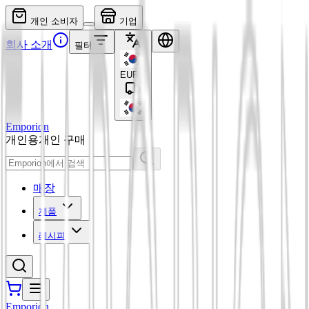
개인 소비자
기업
회사 소개
필터
EUR
€
Emporion
개인용
개인 구매
매장
제품
레시피
Emporion