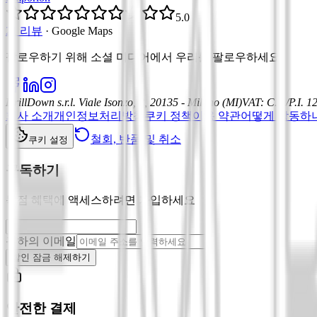
5.0
21 리뷰
·
Google Maps
팔로우하기 위해 소셜 미디어에서 우리를 팔로우하세요
:
DrillDown s.r.l.
Viale Isonzo, 8, 20135 - Milano (MI)
VAT
:
C.F./P.I. 
회사 소개
개인정보처리방침
쿠키 정책
이용 약관
어떻게 작동하
철회, 반품 및 취소
쿠키 설정
구독하기
독점 혜택에 액세스하려면 가입하세요
귀하의 이메일
할인 잠금 해제하기
안전한 결제