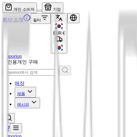
개인 소비자
기업
회사 소개
필터
EUR
€
Emporion
개인용
개인 구매
매장
제품
레시피
Emporion