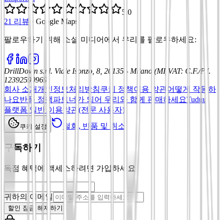
5.0
21 리뷰
·
Google Maps
팔로우하기 위해 소셜 미디어에서 우리를 팔로우하세요
:
DrillDown s.r.l.
Viale Isonzo, 8, 20135 - Milano (MI)
VAT
:
C.F./P.I.
12392590969
회사 소개
개인정보처리방침
쿠키 정책
이용 약관
어떻게 작동하
나요
반품 정책
파트너가 되어 우리와 함께 판매하세요
Tuduu
플랫폼 일반 이용약관(전문 사용자)
철회, 반품 및 취소
쿠키 설정
구독하기
독점 혜택에 액세스하려면 가입하세요
귀하의 이메일
할인 잠금 해제하기