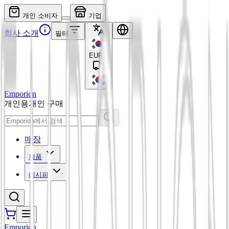
개인 소비자
기업
회사 소개
필터
EUR
€
Emporion
개인용
개인 구매
매장
제품
레시피
Emporion