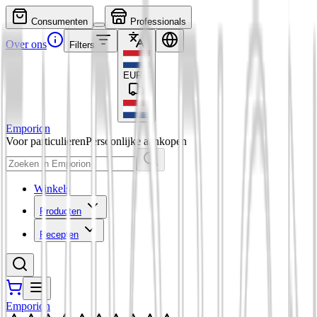
Consumenten
Professionals
Over ons
Filters
EUR
€
Emporion
Voor particulieren
Persoonlijke aankopen
Winkels
Producten
Recepten
Emporion