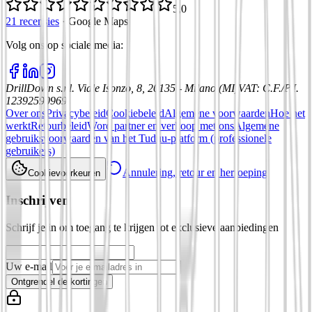
5,0
21 recensies
·
Google Maps
Volg ons op sociale media
:
DrillDown s.r.l.
Viale Isonzo, 8, 20135 - Milano (MI)
VAT
:
C.F./P.I.
12392590969
Over ons
Privacybeleid
Cookiebeleid
Algemene voorwaarden
Hoe het
werkt
Retourbeleid
Word partner en verkoop met ons
Algemene
gebruiksvoorwaarden van het Tuduu-platform (professionele
gebruikers)
Annulering, retour en herroeping
Cookievoorkeuren
Inschrijven
Schrijf je in om toegang te krijgen tot exclusieve aanbiedingen
Uw e-mail
Ontgrendel de kortingen