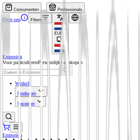
Consumenten
Professionals
Over ons
Filters
EUR
€
Emporion
Voor particulieren
Persoonlijke aankopen
Winkels
Producten
Recepten
Emporion