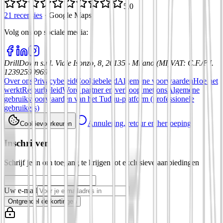
5,0
21 recensies
·
Google Maps
Volg ons op sociale media
:
DrillDown s.r.l.
Viale Isonzo, 8, 20135 - Milano (MI)
VAT
:
C.F./P.I.
12392590969
Over ons
Privacybeleid
Cookiebeleid
Algemene voorwaarden
Hoe het
werkt
Retourbeleid
Word partner en verkoop met ons
Algemene
gebruiksvoorwaarden van het Tuduu-platform (professionele
gebruikers)
Annulering, retour en herroeping
Cookievoorkeuren
Inschrijven
Schrijf je in om toegang te krijgen tot exclusieve aanbiedingen
Uw e-mail
Ontgrendel de kortingen