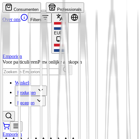
Consumenten
Professionals
Over ons
Filters
EUR
€
Emporion
Voor particulieren
Persoonlijke aankopen
Winkels
Producten
Recepten
Emporion