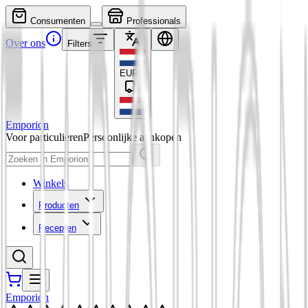
Consumenten
Professionals
Over ons
Filters
EUR
€
Emporion
Voor particulieren
Persoonlijke aankopen
Winkels
Producten
Recepten
Emporion