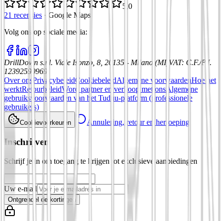
5,0
21 recensies
·
Google Maps
Volg ons op sociale media
:
DrillDown s.r.l.
Viale Isonzo, 8, 20135 - Milano (MI)
VAT
:
C.F./P.I.
12392590969
Over ons
Privacybeleid
Cookiebeleid
Algemene voorwaarden
Hoe het
werkt
Retourbeleid
Word partner en verkoop met ons
Algemene
gebruiksvoorwaarden van het Tuduu-platform (professionele
gebruikers)
Annulering, retour en herroeping
Cookievoorkeuren
Inschrijven
Schrijf je in om toegang te krijgen tot exclusieve aanbiedingen
Uw e-mail
Ontgrendel de kortingen