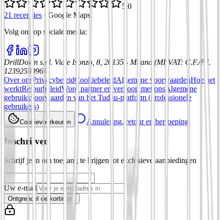
5,0
21 recensies
·
Google Maps
Volg ons op sociale media
:
DrillDown s.r.l.
Viale Isonzo, 8, 20135 - Milano (MI)
VAT
:
C.F./P.I.
12392590969
Over ons
Privacybeleid
Cookiebeleid
Algemene voorwaarden
Hoe het
werkt
Retourbeleid
Word partner en verkoop met ons
Algemene
gebruiksvoorwaarden van het Tuduu-platform (professionele
gebruikers)
Annulering, retour en herroeping
Cookievoorkeuren
Inschrijven
Schrijf je in om toegang te krijgen tot exclusieve aanbiedingen
Uw e-mail
Ontgrendel de kortingen