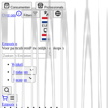
Consumenten
Professionals
Over ons
Filters
EUR
€
Emporion
Voor particulieren
Persoonlijke aankopen
Winkels
Producten
Recepten
Emporion