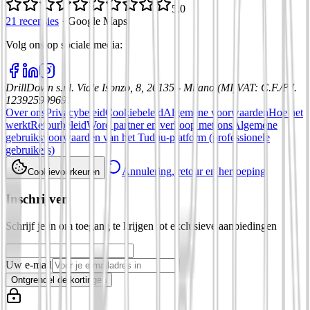
5,0
21 recensies
·
Google Maps
Volg ons op sociale media
:
DrillDown s.r.l.
Viale Isonzo, 8, 20135 - Milano (MI)
VAT
:
C.F./P.I.
12392590969
Over ons
Privacybeleid
Cookiebeleid
Algemene voorwaarden
Hoe het
werkt
Retourbeleid
Word partner en verkoop met ons
Algemene
gebruiksvoorwaarden van het Tuduu-platform (professionele
gebruikers)
Annulering, retour en herroeping
Cookievoorkeuren
Inschrijven
Schrijf je in om toegang te krijgen tot exclusieve aanbiedingen
Uw e-mail
Ontgrendel de kortingen