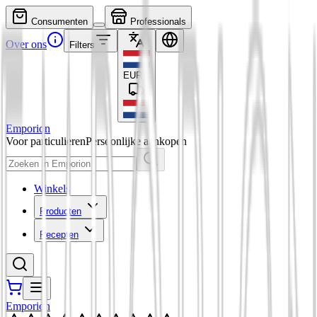
Consumenten
Professionals
Over ons
Filters
EUR
€
Emporion
Voor particulieren
Persoonlijke aankopen
Winkels
Producten
Recepten
Emporion