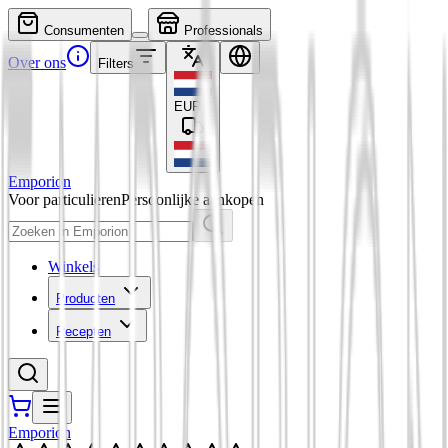
Consumenten
Professionals
Over ons
Filters
EUR
€
Emporion
Voor particulieren
Persoonlijke aankopen
Winkels
Producten
Recepten
Emporion