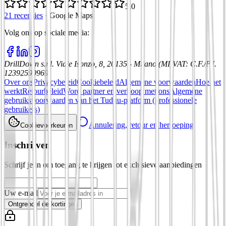
5,0
21 recensies
·
Google Maps
Volg ons op sociale media
:
DrillDown s.r.l.
Viale Isonzo, 8, 20135 - Milano (MI)
VAT
:
C.F./P.I.
12392590969
Over ons
Privacybeleid
Cookiebeleid
Algemene voorwaarden
Hoe het
werkt
Retourbeleid
Word partner en verkoop met ons
Algemene
gebruiksvoorwaarden van het Tuduu-platform (professionele
gebruikers)
Annulering, retour en herroeping
Cookievoorkeuren
Inschrijven
Schrijf je in om toegang te krijgen tot exclusieve aanbiedingen
Uw e-mail
Ontgrendel de kortingen