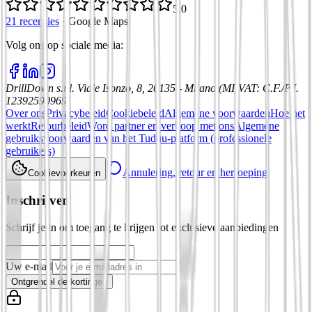
5,0
21 recensies
·
Google Maps
Volg ons op sociale media
:
DrillDown s.r.l.
Viale Isonzo, 8, 20135 - Milano (MI)
VAT
:
C.F./P.I.
12392590969
Over ons
Privacybeleid
Cookiebeleid
Algemene voorwaarden
Hoe het
werkt
Retourbeleid
Word partner en verkoop met ons
Algemene
gebruiksvoorwaarden van het Tuduu-platform (professionele
gebruikers)
Annulering, retour en herroeping
Cookievoorkeuren
Inschrijven
Schrijf je in om toegang te krijgen tot exclusieve aanbiedingen
Uw e-mail
Ontgrendel de kortingen