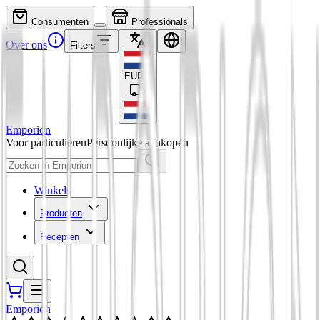
Consumenten
Professionals
Over ons
Filters
EUR
€
Emporion
Voor particulieren
Persoonlijke aankopen
Winkels
Producten
Recepten
Emporion