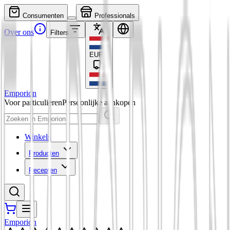
Consumenten
Professionals
Over ons
Filters
EUR
€
Emporion
Voor particulieren
Persoonlijke aankopen
Winkels
Producten
Recepten
Emporion