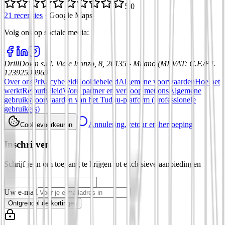
5,0
21 recensies
·
Google Maps
Volg ons op sociale media
:
DrillDown s.r.l.
Viale Isonzo, 8, 20135 - Milano (MI)
VAT
:
C.F./P.I.
12392590969
Over ons
Privacybeleid
Cookiebeleid
Algemene voorwaarden
Hoe het
werkt
Retourbeleid
Word partner en verkoop met ons
Algemene
gebruiksvoorwaarden van het Tuduu-platform (professionele
gebruikers)
Annulering, retour en herroeping
Cookievoorkeuren
Inschrijven
Schrijf je in om toegang te krijgen tot exclusieve aanbiedingen
Uw e-mail
Ontgrendel de kortingen