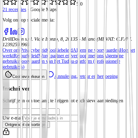
5,0
21 recensies
·
Google Maps
Volg ons op sociale media
:
DrillDown s.r.l.
Viale Isonzo, 8, 20135 - Milano (MI)
VAT
:
C.F./P.I.
12392590969
Over ons
Privacybeleid
Cookiebeleid
Algemene voorwaarden
Hoe het
werkt
Retourbeleid
Word partner en verkoop met ons
Algemene
gebruiksvoorwaarden van het Tuduu-platform (professionele
gebruikers)
Annulering, retour en herroeping
Cookievoorkeuren
Inschrijven
Schrijf je in om toegang te krijgen tot exclusieve aanbiedingen
Uw e-mail
Ontgrendel de kortingen