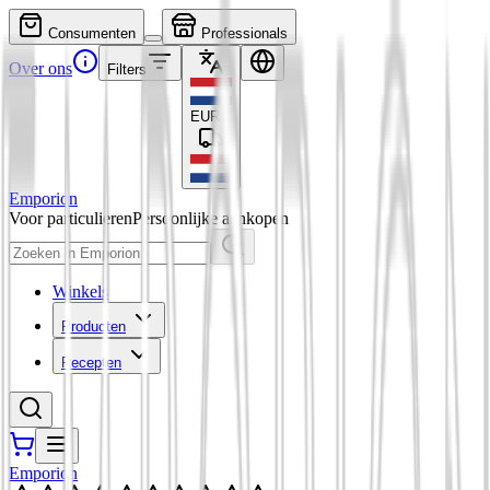
Consumenten
Professionals
Over ons
Filters
EUR
€
Emporion
Voor particulieren
Persoonlijke aankopen
Winkels
Producten
Recepten
Emporion