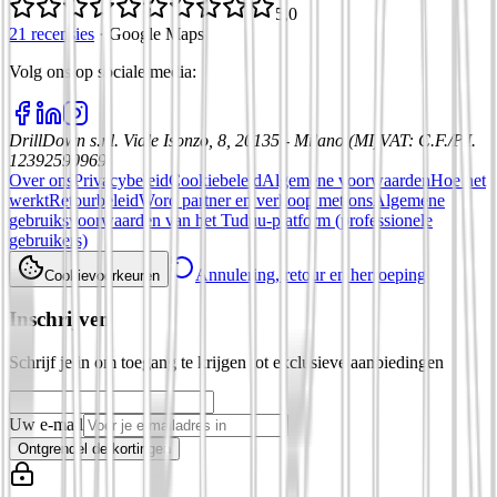
5,0
21 recensies
·
Google Maps
Volg ons op sociale media
:
DrillDown s.r.l.
Viale Isonzo, 8, 20135 - Milano (MI)
VAT
:
C.F./P.I.
12392590969
Over ons
Privacybeleid
Cookiebeleid
Algemene voorwaarden
Hoe het
werkt
Retourbeleid
Word partner en verkoop met ons
Algemene
gebruiksvoorwaarden van het Tuduu-platform (professionele
gebruikers)
Annulering, retour en herroeping
Cookievoorkeuren
Inschrijven
Schrijf je in om toegang te krijgen tot exclusieve aanbiedingen
Uw e-mail
Ontgrendel de kortingen