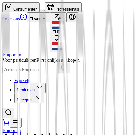
Consumenten
Professionals
Over ons
Filters
EUR
€
Emporion
Voor particulieren
Persoonlijke aankopen
Winkels
Producten
Recepten
Emporion