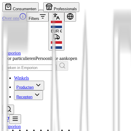
Consumenten
Professionals
Over ons
Filters
EUR
€
Emporion
Voor particulieren
Persoonlijke aankopen
Winkels
Producten
Recepten
Emporion