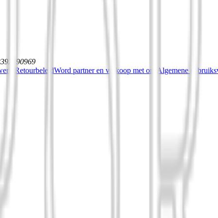
12392590969
werkt
Retourbeleid
Word partner en verkoop met ons
Algemene gebruiksv