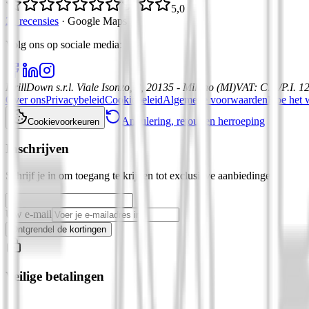
5,0
21 recensies
·
Google Maps
Volg ons op sociale media
:
DrillDown s.r.l.
Viale Isonzo, 8, 20135 - Milano (MI)
VAT
:
C.F./P.I. 
Over ons
Privacybeleid
Cookiebeleid
Algemene voorwaarden
Hoe het 
Annulering, retour en herroeping
Cookievoorkeuren
Inschrijven
Schrijf je in om toegang te krijgen tot exclusieve aanbiedingen
Uw e-mail
Ontgrendel de kortingen
Veilige betalingen