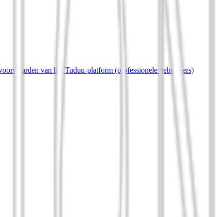
oorwaarden van het Tuduu-platform (professionele gebruikers)