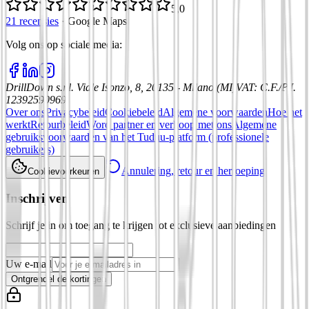
5,0
21 recensies
·
Google Maps
Volg ons op sociale media
:
DrillDown s.r.l.
Viale Isonzo, 8, 20135 - Milano (MI)
VAT
:
C.F./P.I.
12392590969
Over ons
Privacybeleid
Cookiebeleid
Algemene voorwaarden
Hoe het
werkt
Retourbeleid
Word partner en verkoop met ons
Algemene
gebruiksvoorwaarden van het Tuduu-platform (professionele
gebruikers)
Annulering, retour en herroeping
Cookievoorkeuren
Inschrijven
Schrijf je in om toegang te krijgen tot exclusieve aanbiedingen
Uw e-mail
Ontgrendel de kortingen