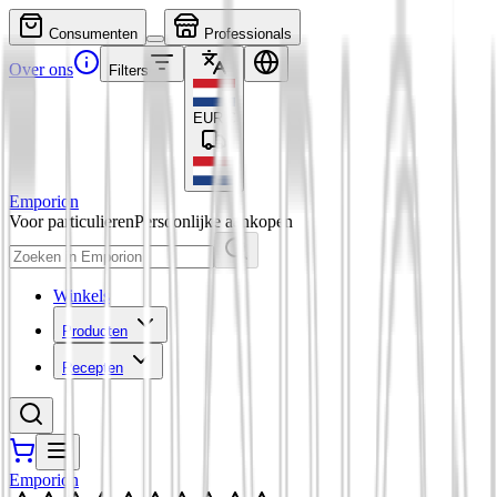
Consumenten
Professionals
Over ons
Filters
EUR
€
Emporion
Voor particulieren
Persoonlijke aankopen
Winkels
Producten
Recepten
Emporion