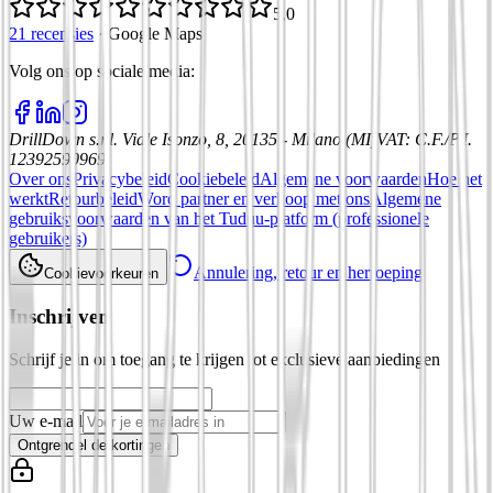
5,0
21 recensies
·
Google Maps
Volg ons op sociale media
:
DrillDown s.r.l.
Viale Isonzo, 8, 20135 - Milano (MI)
VAT
:
C.F./P.I.
12392590969
Over ons
Privacybeleid
Cookiebeleid
Algemene voorwaarden
Hoe het
werkt
Retourbeleid
Word partner en verkoop met ons
Algemene
gebruiksvoorwaarden van het Tuduu-platform (professionele
gebruikers)
Annulering, retour en herroeping
Cookievoorkeuren
Inschrijven
Schrijf je in om toegang te krijgen tot exclusieve aanbiedingen
Uw e-mail
Ontgrendel de kortingen