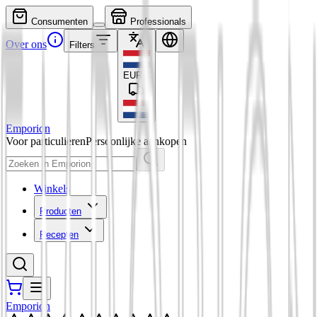
Consumenten
Professionals
Over ons
Filters
EUR
€
Emporion
Voor particulieren
Persoonlijke aankopen
Winkels
Producten
Recepten
Emporion