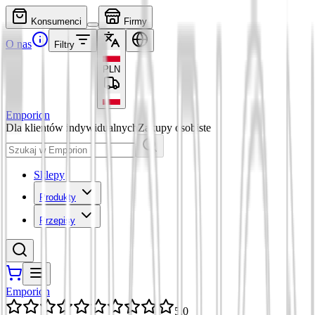
Konsumenci
Firmy
O nas
Filtry
PLN
Emporion
Dla klientów indywidualnych
Zakupy osobiste
Sklepy
Produkty
Przepisy
Emporion
5,0