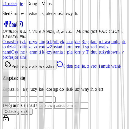
21 recenzje
·
Google Maps
Śledź nas w mediach społecznościowych
:
DrillDown s.r.l.
Viale Isonzo, 8, 20135 - Milano (MI)
VAT
:
C.F./P.I.
12392590969
O nas
Polityka prywatności
Polityka cookies
Regulamin i warunki
Jak
to działa
Polityka zwrotów
Zostań partnerem i sprzedawaj z
nami
Ogólne warunki korzystania z platformy Tuduu (użytkownicy
profesjonalni)
Odstąpienie, zwrot i anulowanie
Preferencje plików cookie
Zapisz się
Zapisz się, aby uzyskać dostęp do ekskluzywnych ofert
Twój adres e-mail
Odblokuj zniżki