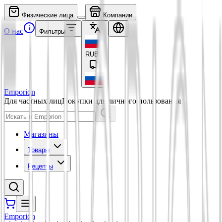
Физические лица
Компании
О нас
Фильтры
RUB
₽
Emporion
Для частных лиц
Покупки для личного пользования
Магазины
Товары
Рецепты
Emporion