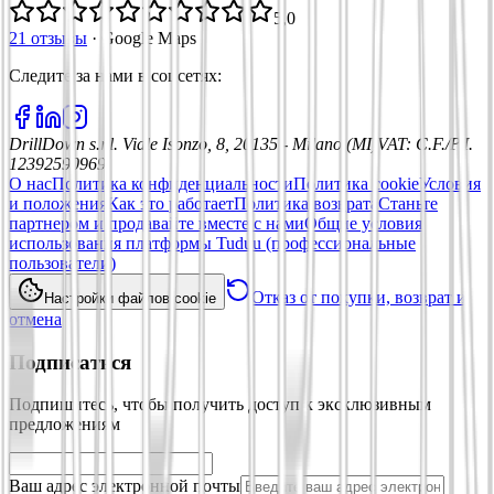
5,0
21 отзывы
·
Google Maps
Следите за нами в соцсетях
:
DrillDown s.r.l.
Viale Isonzo, 8, 20135 - Milano (MI)
VAT
:
C.F./P.I.
12392590969
О нас
Политика конфиденциальности
Политика cookie
Условия
и положения
Как это работает
Политика возврата
Станьте
партнером и продавайте вместе с нами
Общие условия
использования платформы Tuduu (профессиональные
пользователи)
Отказ от покупки, возврат и
Настройки файлов cookie
отмена
Подписаться
Подпишитесь, чтобы получить доступ к эксклюзивным
предложениям
Ваш адрес электронной почты