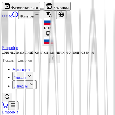
Физические лица
Компании
О нас
Фильтры
RUB
₽
Emporion
Для частных лиц
Покупки для личного пользования
Магазины
Товары
Рецепты
Emporion