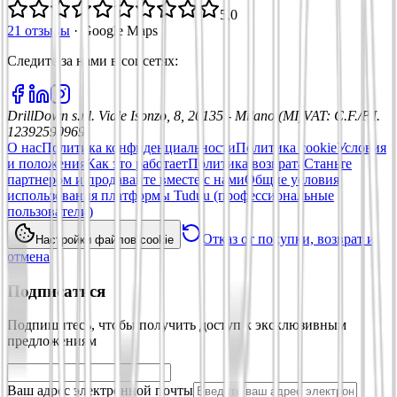
5,0
21 отзывы
·
Google Maps
Следите за нами в соцсетях
:
DrillDown s.r.l.
Viale Isonzo, 8, 20135 - Milano (MI)
VAT
:
C.F./P.I.
12392590969
О нас
Политика конфиденциальности
Политика cookie
Условия
и положения
Как это работает
Политика возврата
Станьте
партнером и продавайте вместе с нами
Общие условия
использования платформы Tuduu (профессиональные
пользователи)
Отказ от покупки, возврат и
Настройки файлов cookie
отмена
Подписаться
Подпишитесь, чтобы получить доступ к эксклюзивным
предложениям
Ваш адрес электронной почты