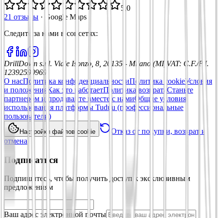
5,0
21 отзывы
·
Google Maps
Следите за нами в соцсетях
:
DrillDown s.r.l.
Viale Isonzo, 8, 20135 - Milano (MI)
VAT
:
C.F./P.I.
12392590969
О нас
Политика конфиденциальности
Политика cookie
Условия
и положения
Как это работает
Политика возврата
Станьте
партнером и продавайте вместе с нами
Общие условия
использования платформы Tuduu (профессиональные
пользователи)
Отказ от покупки, возврат и
Настройки файлов cookie
отмена
Подписаться
Подпишитесь, чтобы получить доступ к эксклюзивным
предложениям
Ваш адрес электронной почты