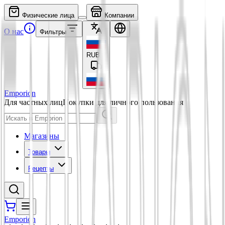
Физические лица
Компании
О нас
Фильтры
RUB
₽
Emporion
Для частных лиц
Покупки для личного пользования
Магазины
Товары
Рецепты
Emporion