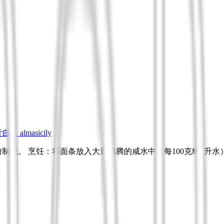
货自：
almasicily
粉制成。 烹饪：将面条放入大量沸腾的咸水中（每100克约1