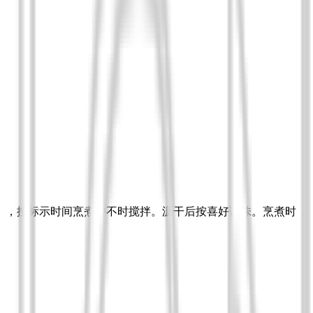
升水），按标示时间烹煮并不时搅拌。沥干后按喜好调味。烹煮时