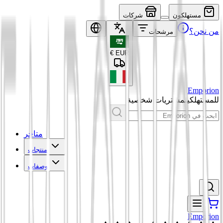
مستهلكون
شركات
من نحن؟
مرشحات
€
EUR
Emporion
للمستهلكين
مشتريات شخصية
متاجر
منتجات
وصفات
Emporion