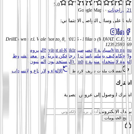
5.0
21 مراجعات
·
Google Maps
تابعنا على وسائل التواصل الاجتماعي
:
DrillDown s.r.l.
Viale Isonzo, 8, 20135 - Milano (MI)
VAT
:
C.F./P.I.
12392590969
Min nahnu
سياسة الخصوصية
Siyāsat al-Kūkīz
الشروط
والأحكام
كيف يعمل
سياسات الإرجاع
كن شريكًا وبِع معنا
الشروط
العامة لاستخدام منصة Tuduu (المستخدمون المهنيون)
الإلغاء والإرجاع والانسحاب
تفضيلات ملفات تعريف الارتباط
اشترك
اشترك للوصول إلى عروض حصرية
بريدك الإلكتروني
افتح الخصومات