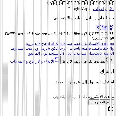
5.0
21 مراجعات
·
Google Maps
تابعنا على وسائل التواصل الاجتماعي
:
DrillDown s.r.l.
Viale Isonzo, 8, 20135 - Milano (MI)
VAT
:
C.F./P.I.
12392590969
Min nahnu
سياسة الخصوصية
Siyāsat al-Kūkīz
الشروط
والأحكام
كيف يعمل
سياسات الإرجاع
كن شريكًا وبِع معنا
الشروط
العامة لاستخدام منصة Tuduu (المستخدمون المهنيون)
الإلغاء والإرجاع والانسحاب
تفضيلات ملفات تعريف الارتباط
اشترك
اشترك للوصول إلى عروض حصرية
بريدك الإلكتروني
افتح الخصومات