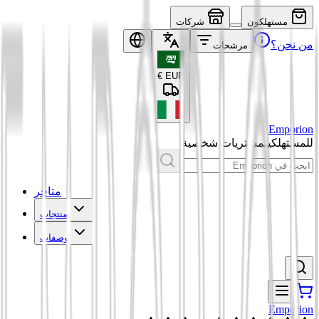
مستهلكون
شركات
من نحن؟
مرشحات
€
EUR
Emporion
للمستهلكين
مشتريات شخصية
متاجر
منتجات
وصفات
Emporion