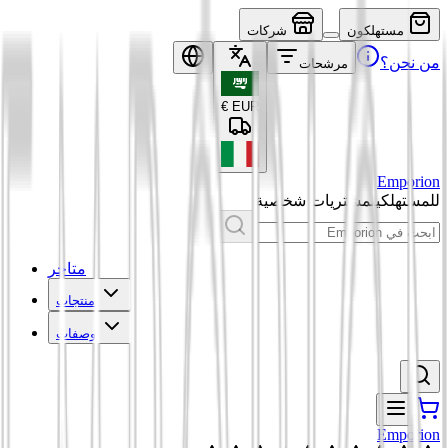
مستهلكون
شركات
من نحن؟
مرشحات
€
EUR
Emporion
للمستهلكين
مشتريات شخصية
متاجر
منتجات
وصفات
Emporion