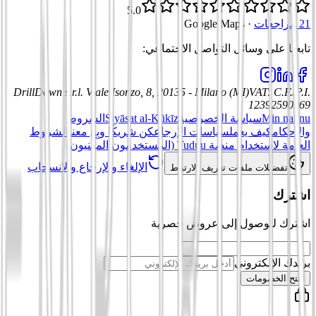
5.0
21 مراجعات
·
Google Maps
تابعنا على وسائل التواصل الاجتماعي
:
DrillDown s.r.l.
Viale Isonzo, 8, 20135 - Milano (MI)
VAT
:
C.F./P.I.
12392590969
Min nahnu
سياسة الخصوصية
Siyāsat al-Kūkīz
الشروط
والأحكام
كيف يعمل
سياسات الإرجاع
كن شريكًا وبِع معنا
الشروط
العامة لاستخدام منصة Tuduu (المستخدمون المهنيون)
الإلغاء والإرجاع والانسحاب
تفضيلات ملفات تعريف الارتباط
اشترك
اشترك للوصول إلى عروض حصرية
بريدك الإلكتروني
افتح الخصومات