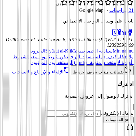
5.0
21 مراجعات
·
Google Maps
تابعنا على وسائل التواصل الاجتماعي
:
DrillDown s.r.l.
Viale Isonzo, 8, 20135 - Milano (MI)
VAT
:
C.F./P.I.
12392590969
Min nahnu
سياسة الخصوصية
Siyāsat al-Kūkīz
الشروط
والأحكام
كيف يعمل
سياسات الإرجاع
كن شريكًا وبِع معنا
الشروط
العامة لاستخدام منصة Tuduu (المستخدمون المهنيون)
الإلغاء والإرجاع والانسحاب
تفضيلات ملفات تعريف الارتباط
اشترك
اشترك للوصول إلى عروض حصرية
بريدك الإلكتروني
افتح الخصومات