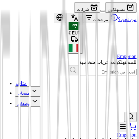
مستهلكون
شركات
من نحن؟
مرشحات
€
EUR
Emporion
للمستهلكين
مشتريات شخصية
متاجر
منتجات
وصفات
Emporion