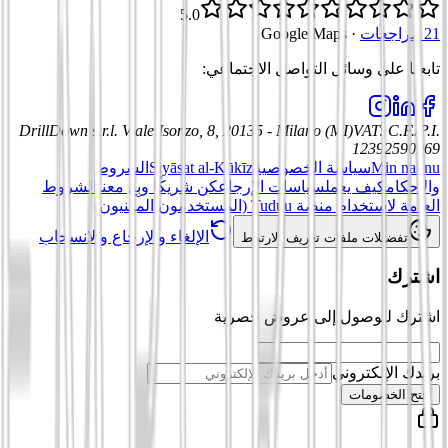
5.0
21 مراجعات
·
Google Maps
تابعنا على وسائل التواصل الاجتماعي
:
DrillDown s.r.l.
Viale Isonzo, 8, 20135 - Milano (MI)
VAT
:
C.F./P.I.
12392590969
Min nahnu
سياسة الخصوصية
Siyāsat al-Kūkīz
الشروط
والأحكام
كيف يعمل
سياسات الإرجاع
كن شريكًا وبِع معنا
الشروط
العامة لاستخدام منصة Tuduu (المستخدمون المهنيون)
الإلغاء والإرجاع والانسحاب
تفضيلات ملفات تعريف الارتباط
اشترك
اشترك للوصول إلى عروض حصرية
بريدك الإلكتروني
افتح الخصومات