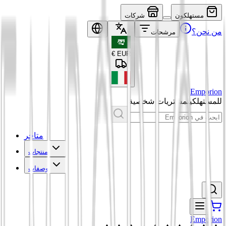
مستهلكون
شركات
من نحن؟
مرشحات
€
EUR
Emporion
للمستهلكين
مشتريات شخصية
متاجر
منتجات
وصفات
Emporion