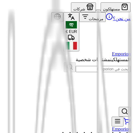
مستهلكون
شركات
من نحن؟
مرشحات
€
EUR
Emporion
للمستهلكين
مشتريات شخصية
Emporion