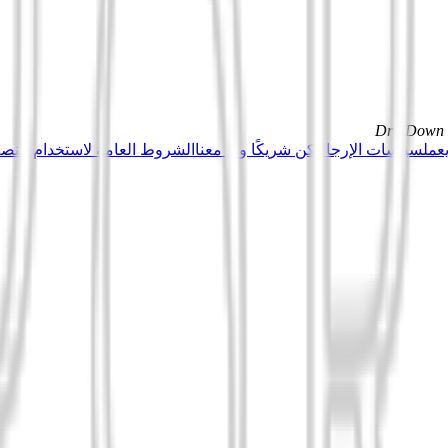
DrillDown s
عمل
سياسات الإرجاع
كن شريكًا وبِع معنا
الشروط العامة لاستخدام منصة Tuduu (المستخدمون المهني