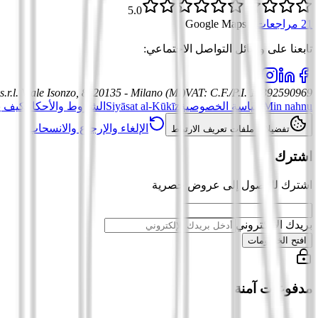
5.0
21 مراجعات
·
Google Maps
تابعنا على وسائل التواصل الاجتماعي
:
.r.l.
Viale Isonzo, 8, 20135 - Milano (MI)
VAT
:
C.F./P.I. 12392590969
Min nahnu
سياسة الخصوصية
Siyāsat al-Kūkīz
الشروط والأحكام
كيف ي
الإلغاء والإرجاع والانسحاب
تفضيلات ملفات تعريف الارتباط
اشترك
اشترك للوصول إلى عروض حصرية
بريدك الإلكتروني
افتح الخصومات
مدفوعات آمنة