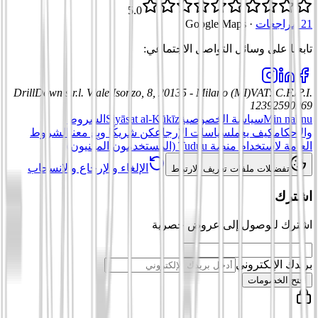
5.0
21 مراجعات
·
Google Maps
تابعنا على وسائل التواصل الاجتماعي
:
DrillDown s.r.l.
Viale Isonzo, 8, 20135 - Milano (MI)
VAT
:
C.F./P.I.
12392590969
Min nahnu
سياسة الخصوصية
Siyāsat al-Kūkīz
الشروط
والأحكام
كيف يعمل
سياسات الإرجاع
كن شريكًا وبِع معنا
الشروط
العامة لاستخدام منصة Tuduu (المستخدمون المهنيون)
الإلغاء والإرجاع والانسحاب
تفضيلات ملفات تعريف الارتباط
اشترك
اشترك للوصول إلى عروض حصرية
بريدك الإلكتروني
افتح الخصومات