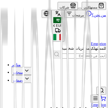
مستهلكون
شركات
من نحن؟
مرشحات
€
EUR
Emporion
للمستهلكين
مشتريات شخصية
متاجر
منتجات
وصفات
Emporion