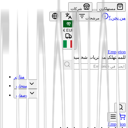
مستهلكون
شركات
من نحن؟
مرشحات
€
EUR
Emporion
للمستهلكين
مشتريات شخصية
متاجر
منتجات
وصفات
Emporion