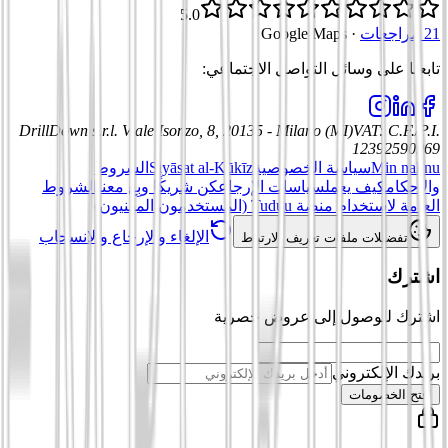
5.0
21 مراجعات
·
Google Maps
تابعنا على وسائل التواصل الاجتماعي
:
DrillDown s.r.l.
Viale Isonzo, 8, 20135 - Milano (MI)
VAT
:
C.F./P.I.
12392590969
Min nahnu
سياسة الخصوصية
Siyāsat al-Kūkīz
الشروط
والأحكام
كيف يعمل
سياسات الإرجاع
كن شريكًا وبِع معنا
الشروط
العامة لاستخدام منصة Tuduu (المستخدمون المهنيون)
الإلغاء والإرجاع والانسحاب
تفضيلات ملفات تعريف الارتباط
اشترك
اشترك للوصول إلى عروض حصرية
بريدك الإلكتروني
افتح الخصومات