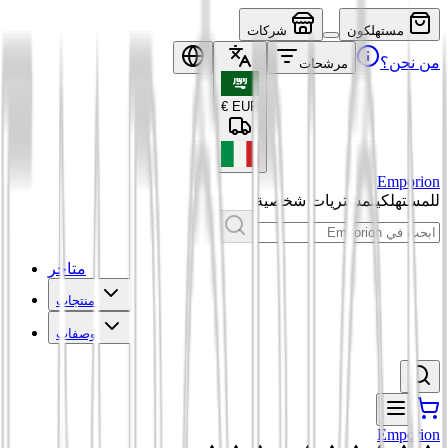
مستهلكون
شركات
من نحن؟
مرشحات
€
EUR
Emporion
للمستهلكين
مشتريات شخصية
متاجر
منتجات
وصفات
Emporion