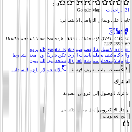
5.0
21 مراجعات
·
Google Maps
تابعنا على وسائل التواصل الاجتماعي
:
DrillDown s.r.l.
Viale Isonzo, 8, 20135 - Milano (MI)
VAT
:
C.F./P.I.
12392590969
Min nahnu
سياسة الخصوصية
Siyāsat al-Kūkīz
الشروط
والأحكام
كيف يعمل
سياسات الإرجاع
كن شريكًا وبِع معنا
الشروط
العامة لاستخدام منصة Tuduu (المستخدمون المهنيون)
الإلغاء والإرجاع والانسحاب
تفضيلات ملفات تعريف الارتباط
اشترك
اشترك للوصول إلى عروض حصرية
بريدك الإلكتروني
افتح الخصومات