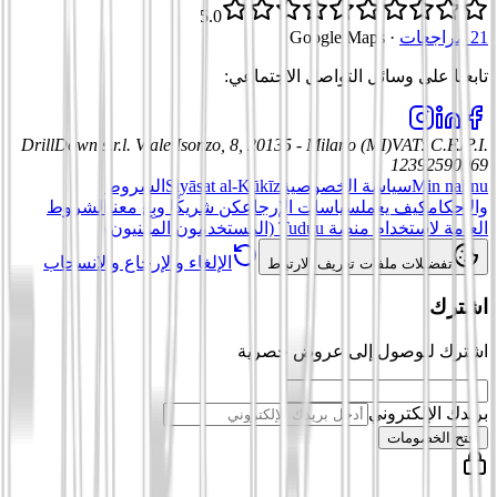
5.0
21 مراجعات
·
Google Maps
تابعنا على وسائل التواصل الاجتماعي
:
DrillDown s.r.l.
Viale Isonzo, 8, 20135 - Milano (MI)
VAT
:
C.F./P.I.
12392590969
Min nahnu
سياسة الخصوصية
Siyāsat al-Kūkīz
الشروط
والأحكام
كيف يعمل
سياسات الإرجاع
كن شريكًا وبِع معنا
الشروط
العامة لاستخدام منصة Tuduu (المستخدمون المهنيون)
الإلغاء والإرجاع والانسحاب
تفضيلات ملفات تعريف الارتباط
اشترك
اشترك للوصول إلى عروض حصرية
بريدك الإلكتروني
افتح الخصومات