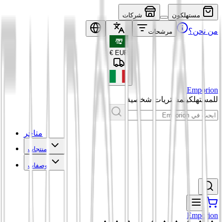
مستهلكون
شركات
من نحن؟
مرشحات
€
EUR
Emporion
للمستهلكين
مشتريات شخصية
متاجر
منتجات
وصفات
Emporion