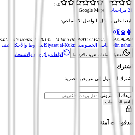
5.0
21 مراجعات
·
Google Maps
تابعنا على وسائل التواصل الاجتماعي
:
.r.l.
Viale Isonzo, 8, 20135 - Milano (MI)
VAT
:
C.F./P.I. 12392590969
Min nahnu
سياسة الخصوصية
Siyāsat al-Kūkīz
الشروط والأحكام
كيف ي
الإلغاء والإرجاع والانسحاب
تفضيلات ملفات تعريف الارتباط
اشترك
اشترك للوصول إلى عروض حصرية
بريدك الإلكتروني
افتح الخصومات
مدفوعات آمنة