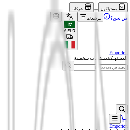
مستهلكون
شركات
من نحن؟
مرشحات
€
EUR
Emporion
للمستهلكين
مشتريات شخصية
Emporion