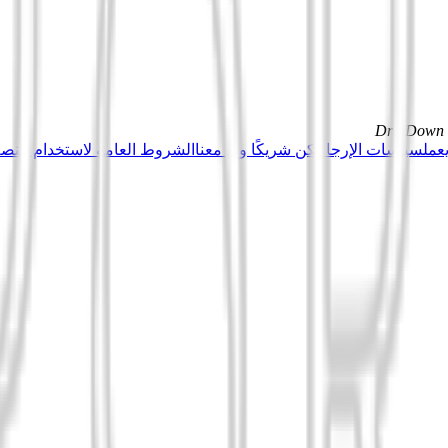
DrillDown s
عمل
سياسات الإرجاع
كن شريكًا وبِع معنا
الشروط العامة لاستخدام منصة Tuduu (المستخدمون المهني