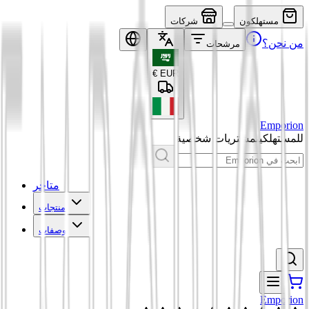
مستهلكون
شركات
من نحن؟
مرشحات
€
EUR
Emporion
للمستهلكين
مشتريات شخصية
متاجر
منتجات
وصفات
Emporion