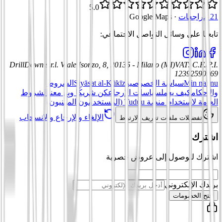
5.0
21 مراجعات
·
Google Maps
تابعنا على وسائل التواصل الاجتماعي
:
DrillDown s.r.l.
Viale Isonzo, 8, 20135 - Milano (MI)
VAT
:
C.F./P.I.
12392590969
Min nahnu
سياسة الخصوصية
Siyāsat al-Kūkīz
الشروط
والأحكام
كيف يعمل
سياسات الإرجاع
كن شريكًا وبِع معنا
الشروط
العامة لاستخدام منصة Tuduu (المستخدمون المهنيون)
الإلغاء والإرجاع والانسحاب
تفضيلات ملفات تعريف الارتباط
اشترك
اشترك للوصول إلى عروض حصرية
بريدك الإلكتروني
افتح الخصومات