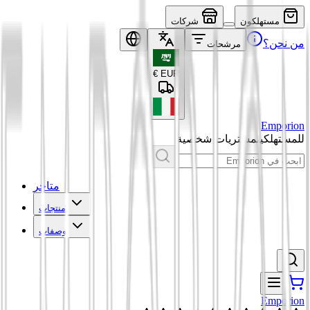
مستهلكون
شركات
من نحن؟
مرشحات
€
EUR
Emporion
للمستهلكين
مشتريات شخصية
متاجر
منتجات
وصفات
Emporion