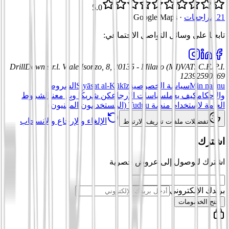
5.0
21 مراجعات
·
Google Maps
تابعنا على وسائل التواصل الاجتماعي
:
DrillDown s.r.l.
Viale Isonzo, 8, 20135 - Milano (MI)
VAT
:
C.F./P.I.
12392590969
Min nahnu
سياسة الخصوصية
Siyāsat al-Kūkīz
الشروط
والأحكام
كيف يعمل
سياسات الإرجاع
كن شريكًا وبِع معنا
الشروط
العامة لاستخدام منصة Tuduu (المستخدمون المهنيون)
الإلغاء والإرجاع والانسحاب
تفضيلات ملفات تعريف الارتباط
اشترك
اشترك للوصول إلى عروض حصرية
بريدك الإلكتروني
افتح الخصومات