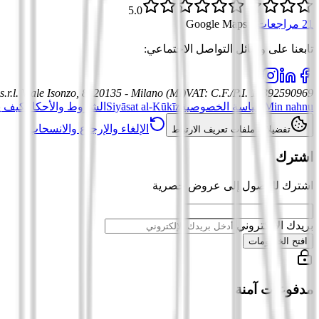
5.0
21 مراجعات
·
Google Maps
تابعنا على وسائل التواصل الاجتماعي
:
.r.l.
Viale Isonzo, 8, 20135 - Milano (MI)
VAT
:
C.F./P.I. 12392590969
Min nahnu
سياسة الخصوصية
Siyāsat al-Kūkīz
الشروط والأحكام
كيف ي
الإلغاء والإرجاع والانسحاب
تفضيلات ملفات تعريف الارتباط
اشترك
اشترك للوصول إلى عروض حصرية
بريدك الإلكتروني
افتح الخصومات
مدفوعات آمنة