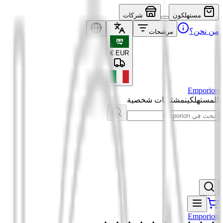
مستهلكون
شركات
من نحن؟
مرشحات
€
EUR
Emporion
للمستهلكين
مشتريات شخصية
Emporion