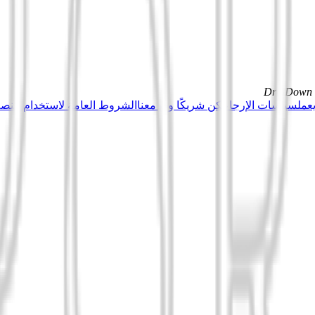
DrillDown s
عمل
سياسات الإرجاع
كن شريكًا وبِع معنا
الشروط العامة لاستخدام منصة Tuduu (المستخدمون المهني