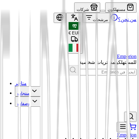
مستهلكون
شركات
من نحن؟
مرشحات
€
EUR
Emporion
للمستهلكين
مشتريات شخصية
متاجر
منتجات
وصفات
Emporion