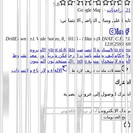
5.0
21 مراجعات
·
Google Maps
تابعنا على وسائل التواصل الاجتماعي
:
DrillDown s.r.l.
Viale Isonzo, 8, 20135 - Milano (MI)
VAT
:
C.F./P.I.
12392590969
Min nahnu
سياسة الخصوصية
Siyāsat al-Kūkīz
الشروط
والأحكام
كيف يعمل
سياسات الإرجاع
كن شريكًا وبِع معنا
الشروط
العامة لاستخدام منصة Tuduu (المستخدمون المهنيون)
الإلغاء والإرجاع والانسحاب
تفضيلات ملفات تعريف الارتباط
اشترك
اشترك للوصول إلى عروض حصرية
بريدك الإلكتروني
افتح الخصومات