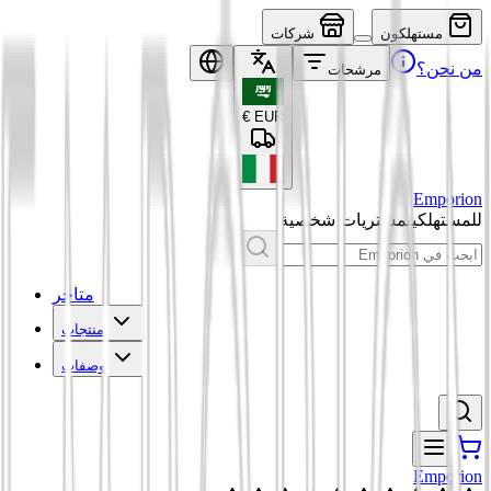
مستهلكون
شركات
من نحن؟
مرشحات
€
EUR
Emporion
للمستهلكين
مشتريات شخصية
متاجر
منتجات
وصفات
Emporion