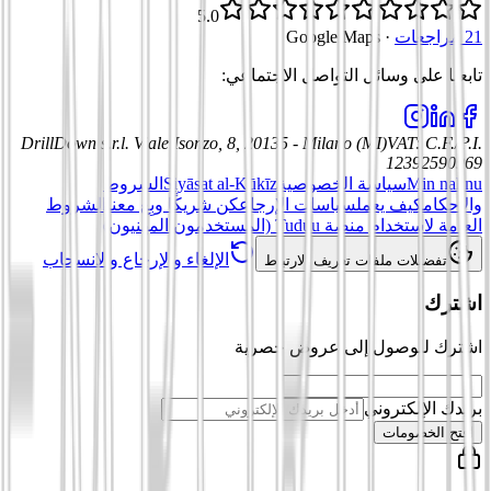
5.0
21 مراجعات
·
Google Maps
تابعنا على وسائل التواصل الاجتماعي
:
DrillDown s.r.l.
Viale Isonzo, 8, 20135 - Milano (MI)
VAT
:
C.F./P.I.
12392590969
Min nahnu
سياسة الخصوصية
Siyāsat al-Kūkīz
الشروط
والأحكام
كيف يعمل
سياسات الإرجاع
كن شريكًا وبِع معنا
الشروط
العامة لاستخدام منصة Tuduu (المستخدمون المهنيون)
الإلغاء والإرجاع والانسحاب
تفضيلات ملفات تعريف الارتباط
اشترك
اشترك للوصول إلى عروض حصرية
بريدك الإلكتروني
افتح الخصومات