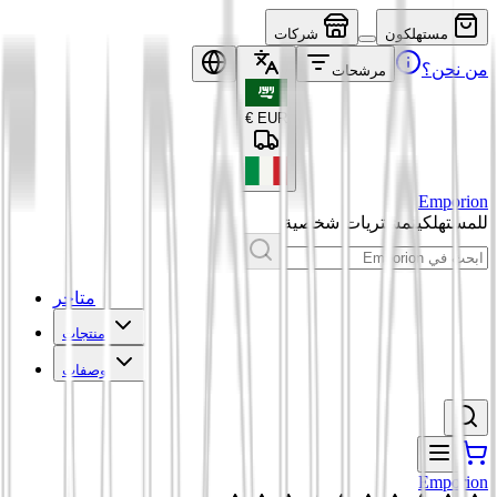
مستهلكون
شركات
من نحن؟
مرشحات
€
EUR
Emporion
للمستهلكين
مشتريات شخصية
متاجر
منتجات
وصفات
Emporion