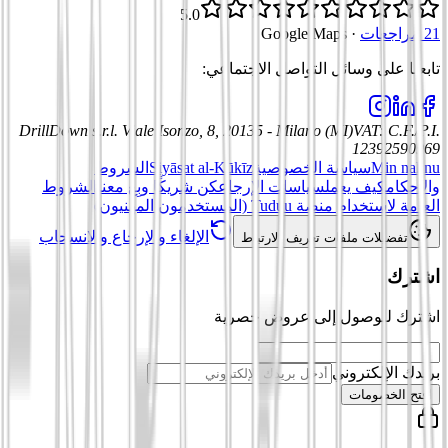
5.0
21 مراجعات
·
Google Maps
تابعنا على وسائل التواصل الاجتماعي
:
DrillDown s.r.l.
Viale Isonzo, 8, 20135 - Milano (MI)
VAT
:
C.F./P.I.
12392590969
Min nahnu
سياسة الخصوصية
Siyāsat al-Kūkīz
الشروط
والأحكام
كيف يعمل
سياسات الإرجاع
كن شريكًا وبِع معنا
الشروط
العامة لاستخدام منصة Tuduu (المستخدمون المهنيون)
الإلغاء والإرجاع والانسحاب
تفضيلات ملفات تعريف الارتباط
اشترك
اشترك للوصول إلى عروض حصرية
بريدك الإلكتروني
افتح الخصومات